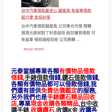
台中汽車借款最安心 額度高 免留車借款
超方便 息低好借
台中汽車借款額度高 公司車也可借 周轉
借貸元泰就對了利息超低 給您優質借款 可
免留車 借款過程保密 公司周轉 …
READ MORE
元泰當舖專業各類
有價物品借款
借錢
,
手錶借款
借錢,
鑽石借款
借錢,
各類有價物品都可以借款借錢,我
們還有提供
免費估價鑑定
的服務,
另外我們也是
手錶鑽石精品回收
店
,專業
現金收購各類精品
,
台中收
購手錶
,
收購鑽石
,
收購K金
,收購各