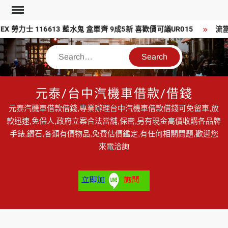
Skip
to
勞力士 116613 藍水鬼 盒單齊 9成5新 喜歡價可議UR015
流當機車
content
Search
元泰/台中汽機車借款/借錢
元泰汽機車借款借錢,專業辦理台中汽機車借款借錢可免留車,放
款迅速,免保人,政府立案合法當舖,保密,另有現金高價收購各品牌
手錶,鑽石,各類有價物品,免費估價鑑定,有任何相關問題,歡迎您
來電洽詢