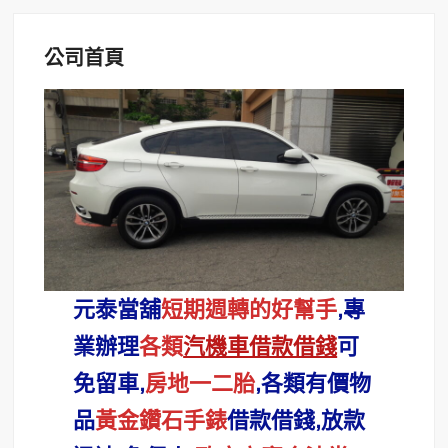
公司首頁
元泰當舖
短期週轉的好幫手
,專
業辦理
各類
汽機車借款借錢
可
免留車,
房地一二胎
,各類有價物
品
黃金鑽石手錶
借款借錢,放款