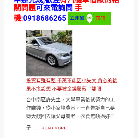
申辦完成
,歡迎
有汽機車借款的相
關問題
可來電詢問
手
機:
0918686265
投資有賺有賠 千萬不能因小失大 貪心的後
果不堪設想 不要被金錢蒙蔽了雙眼
台中南區許先生，大學畢業後就努力的工
作賺錢，從小家境貧困，一直告訴自己要
賺大錢回去讓父母養老，衣食無缺過好日
子 …
READ MORE