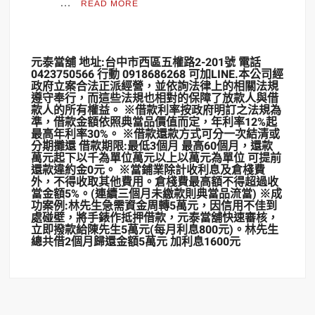
…
READ MORE
元泰當舖 地址:台中市西區五權路2-201號 電話
0423750566 行動 0918686268 可加LINE.本公司經
政府立案合法正派經營，並依詢法律上的相關法規
遵守奉行，而這些法規也相對的保障了放款人與借
款人的所有權益。 ※借款利率按政府明訂之法規為
準，借款金額依照典當品價值而定，年利率12%起
最高年利率30%。 ※借款還款方式可分一次結清或
分期攤還 借款期限:最低3個月 最高60個月，還款
萬元起下以千為單位萬元以上以萬元為單位 可提前
還款違約金0元。 ※當鋪業除計收利息及倉棧費
外，不得收取其他費用。倉棧費最高額不得超過收
當金額5%。(連續三個月未繳款則典當品流當) ※成
功案例:林先生急需資金周轉5萬元，因信用不佳到
處碰壁，將手錶作抵押借款，元泰當舖快速審核，
立即撥款給陳先生5萬元(每月利息800元)。林先生
總共借2個月歸還金額5萬元 加利息1600元