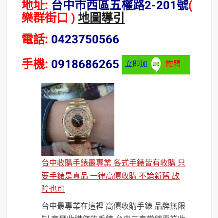
地址:
台中市西區五權路2-201號
(
樂群街口 )
地圖導引
電話:
0423750566
手機:
0918686265
台中收購手錶最專業 各式手錶皆有收購 只
要手錶是真品 一律高價收購 不論新舊 故
障也可
台中最專業在這裡 高價收購手錶 品牌無限