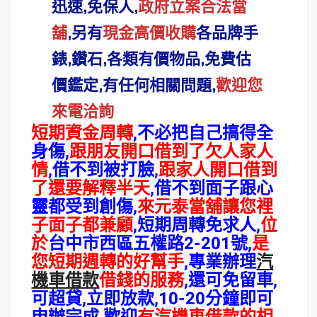
迅速,免保人,
政府立案合法當
舖
,另有
現金高價收購
各品牌手
錶,鑽石,各類有價物品,免費估
價鑑定,有任何相關問題,
歡迎您
來電洽詢
短期資金周轉
,不必把自己搞得全
身傷,
跟朋友開口借到了欠人家人
情
,借不到被打臉,
跟家人開口借到
了還要解釋半天
,借不到面子跟心
靈都受到創傷,
來元
泰當舖讓您裡
子面子都兼顧
,短期周轉免求人,
位
於
台中市西區五權路2-201號
,
是
您短期週轉的好幫手
,專業辦理
汽
機車借款
借錢
的服務
,還可免留車,
可超貸,立即放款,
10-20分鐘即可