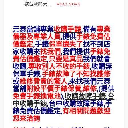
歡台灣的天 …
READ MORE
元泰當舖專業
收購手錶
,備有
專業
儀器及專業人員
,提供
手錶免費估
價鑑定
,
手錶
保單遺失了
找不到店
家收購來
找我們
,我們提供
手錶免
費估價鑑定
,
只要是真品
我們就會
收購,
專收別人不收的手錶
,收購無
保單手錶,
手錶故障了不知找誰修
或
維修費貴的驚人
,來找我們元泰
當舖
附設平價手錶保養,維修
,(提供
免費手錶換電池
),
收購故障手錶
,
台
中收購手錶
,台中收購故障手錶,手
錶免費估價鑑定,
有相關問題歡迎
您來洽詢