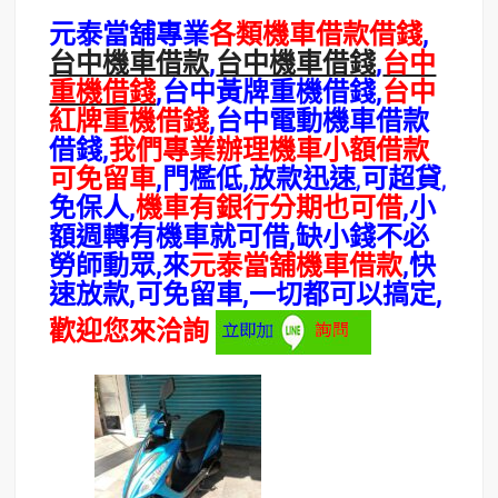
元泰當舖專業
各類機車借款借錢
,
台中機車借款
,
台中機車借錢
,
台中
重機借錢
,台中黃牌重機借錢,
台中
紅牌重機借錢
,台中電動機車借款
借錢,
我們專業辦理機車小額借款
可免留車
,門檻低,放款迅速
,
可超貸
,
免保人,
機車有銀行分期也可借
,小
額週轉有機車就可借,缺小錢不必
勞師動眾,來
元泰當舖機車借款
,快
速放款,可免留車,一切都可以搞定,
歡迎您來洽詢