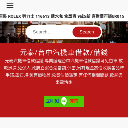
Skip
to
 ROLEX 勞力士 116613 藍水鬼 盒單齊 9成5新 喜歡價可議UR015
content
Search
元泰/台中汽機車借款/借錢
元泰汽機車借款借錢,專業辦理台中汽機車借款借錢可免留車,放
款迅速,免保人,政府立案合法當舖,保密,另有現金高價收購各品牌
手錶,鑽石,各類有價物品,免費估價鑑定,有任何相關問題,歡迎您
來電洽詢