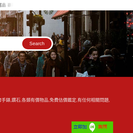
華 2.1克拉 G色 K金 鑽墬 喜歡價可議ZS263
台中流當品 稀品 Aud
手錶,鑽石,各類有價物品,免費估價鑑定,有任何相關問題,