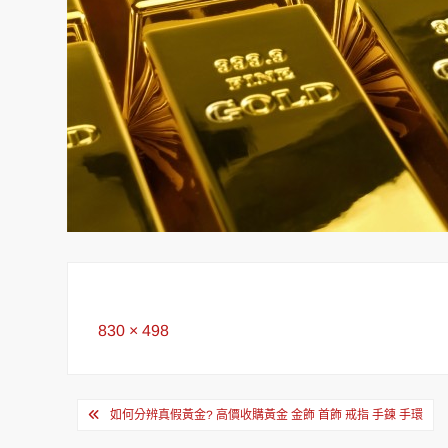
Full
830 × 498
size
文
如何分辨真假黃金? 高價收購黃金 金飾 首飾 戒指 手鍊 手環
章