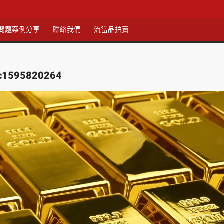
問題案例分享
聯絡我們
流當品拍賣
7c1595820264