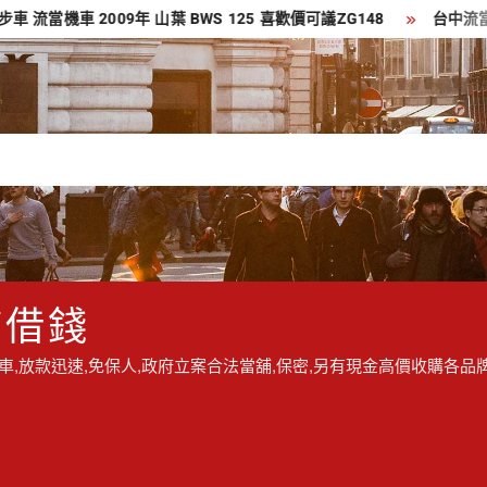
機車 2009年 山葉 BWS 125 喜歡價可議ZG148
台中流當品 豪
/借錢
,放款迅速,免保人,政府立案合法當舖,保密,另有現金高價收購各品牌