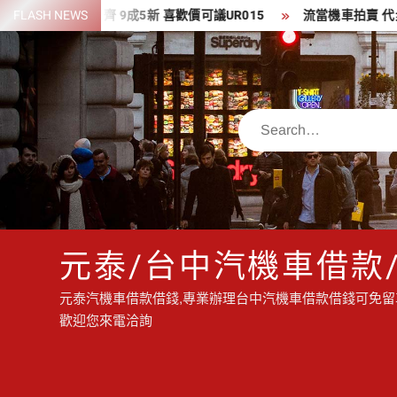
Skip
13 藍水鬼 盒單齊 9成5新 喜歡價可議UR015
FLASH NEWS
流當機車拍賣 代步車 流當
to
content
Search
元泰/台中汽機車借款
元泰汽機車借款借錢,專業辦理台中汽機車借款借錢可免留車
歡迎您來電洽詢