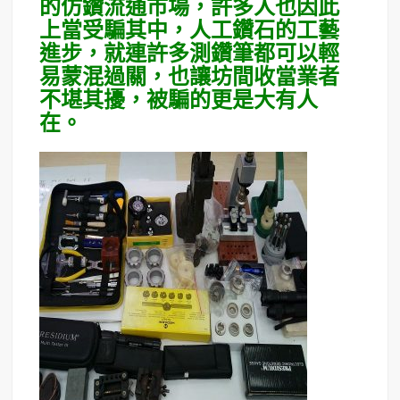
的仿鑽流通市場，許多人也因此
上當受騙其中，人工鑽石的工藝
進步，就連許多測鑽筆都可以輕
易蒙混過關，也讓坊間收當業者
不堪其擾，被騙的更是大有人
在。