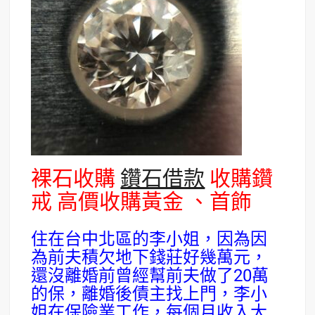
裸石收購
鑽石借款
收購鑽
戒 高價收購黃金 、首飾
住在台中北區的李小姐，因為因
為前夫積欠地下錢莊好幾萬元，
還沒離婚前曾經幫前夫做了20萬
的保，離婚後債主找上門，李小
姐在保險業工作，每個月收入大