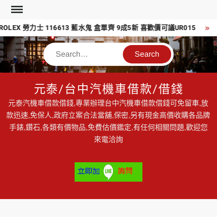
Skip
to
EX 勞力士 116613 藍水鬼 盒單齊 9成5新 喜歡價可議UR015
流
content
Search
元泰/台中汽機車借款/借錢
元泰汽機車借款借錢,專業辦理台中汽機車借款借錢可免留車,放
款迅速,免保人,政府立案合法當舖,保密,另有現金高價收購各品牌
手錶,鑽石,各類有價物品,免費估價鑑定,有任何相關問題,歡迎您
來電洽詢