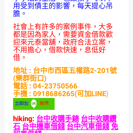
用受到債主的影響，每天提心吊
膽。
社會上有許多的案例事件，大多
都是因為家人，需要資金借款歡
迎來元泰當舖，政府合法立案，
不用擔心，借款快速，息低好
借。
地址 : 台中市西區五權路2-201號
(樂群街口)
電話 : 04-23750566
手機 : 0918686265(可加LINE
)
hiking:
台中收購手錶
台中收購鑽
石
台中機車借錢
台中汽車借錢
免