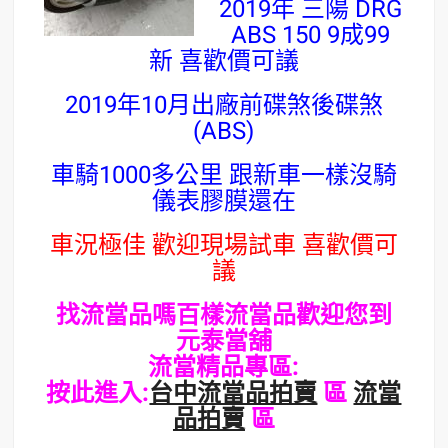
2019年 三陽 DRG
ABS 150 9成99
新 喜歡價可議
2019年10月出廠前碟煞後碟煞
(ABS)
車騎1000多公里 跟新車一樣沒騎
儀表膠膜還在
車況極佳 歡迎現場試車 喜歡價可
議
找流當品嗎百樣流當品歡迎您到
元泰當舖
流當精品專區:
按此進入:
台中流當品拍賣
區
流當
品拍賣
區