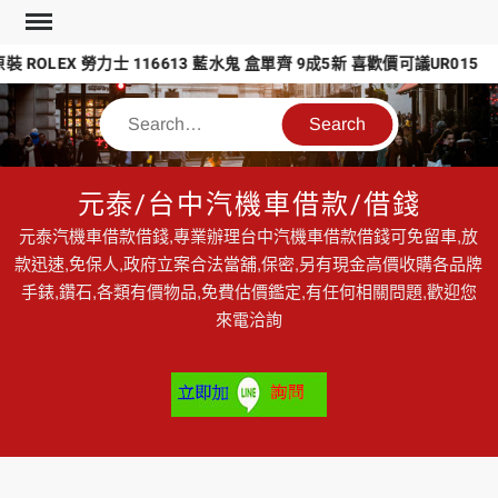
Skip
to
ROLEX 勞力士 116613 藍水鬼 盒單齊 9成5新 喜歡價可議UR015
content
Search
元泰/台中汽機車借款/借錢
元泰汽機車借款借錢,專業辦理台中汽機車借款借錢可免留車,放
款迅速,免保人,政府立案合法當舖,保密,另有現金高價收購各品牌
手錶,鑽石,各類有價物品,免費估價鑑定,有任何相關問題,歡迎您
來電洽詢