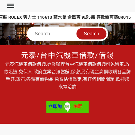
Skip
to
 ROLEX 勞力士 116613 藍水鬼 盒單齊 9成5新 喜歡價可議UR015
content
Search
元泰/台中汽機車借款/借錢
元泰汽機車借款借錢,專業辦理台中汽機車借款借錢可免留車,放
款迅速,免保人,政府立案合法當舖,保密,另有現金高價收購各品牌
手錶,鑽石,各類有價物品,免費估價鑑定,有任何相關問題,歡迎您
來電洽詢