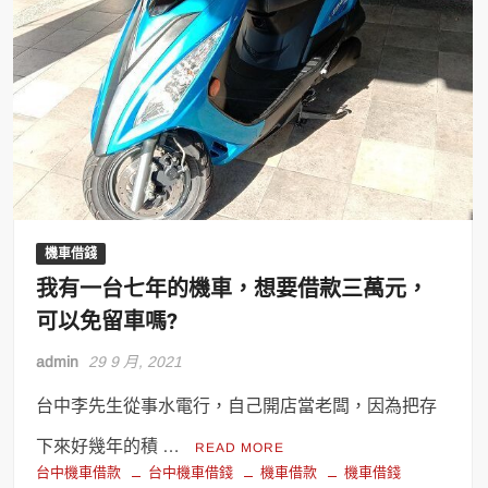
機車借錢
我有一台七年的機車，想要借款三萬元，
可以免留車嗎?
admin
29 9 月, 2021
台中李先生從事水電行，自己開店當老闆，因為把存
下來好幾年的積 …
READ MORE
台中機車借款
台中機車借錢
機車借款
機車借錢