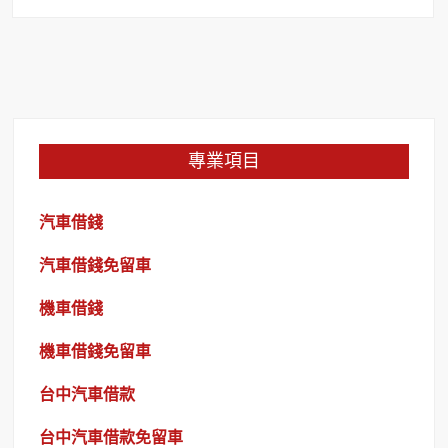
專業項目
汽車借錢
汽車借錢免留車
機車借錢
機車借錢免留車
台中汽車借款
台中汽車借款免留車