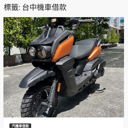
標籤:
台中機車借款
汽機車借款