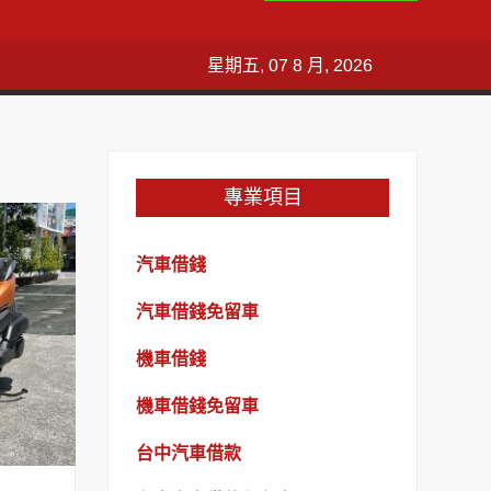
星期五, 07 8 月, 2026
專業項目
汽車借錢
汽車借錢免留車
機車借錢
機車借錢免留車
台中汽車借款