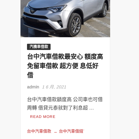
汽機車借款
台中汽車借款最安心 額度高
免留車借款 超方便 息低好
借
admin
1 6 月, 2021
台中汽車借款額度高 公司車也可借
周轉 借貸元泰就對了利息超 …
READ MORE
台中汽車借款
台中汽車借錢˙