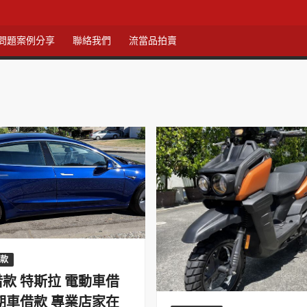
問題案例分享
聯絡我們
流當品拍賣
借款
款 特斯拉 電動車借
期車借款 專業店家在