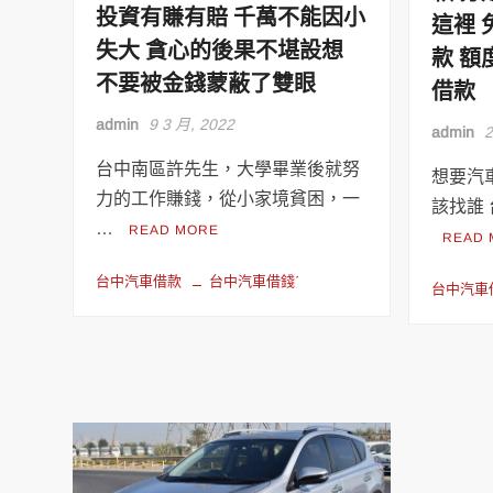
投資有賺有賠 千萬不能因小
這裡 
失大 貪心的後果不堪設想
款 額
不要被金錢蒙蔽了雙眼
借款
admin
9 3 月, 2022
admin
2
台中南區許先生，大學畢業後就努
想要汽
力的工作賺錢，從小家境貧困，一
該找誰
…
READ MORE
READ 
台中汽車借款
台中汽車借錢˙
台中汽車