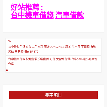
好站推薦 :
台中機車借錢
汽車借款
文
章
台中流當手錶拍賣 二手極新 原裝LONGINES 浪琴 黑水鬼 不鏽鋼 自動
男錶 喜歡價可議 ZR479
導
台中機車借款 快速借款 分期機車可借 免留車借錢-台中北區陸小姐案例
覽
分享
專業項目