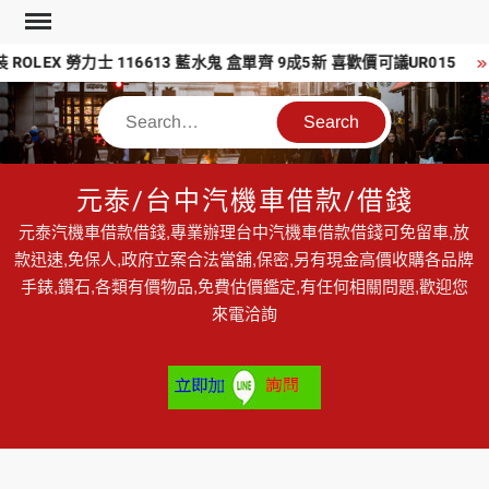
Skip
to
LEX 勞力士 116613 藍水鬼 盒單齊 9成5新 喜歡價可議UR015
content
Search
元泰/台中汽機車借款/借錢
元泰汽機車借款借錢,專業辦理台中汽機車借款借錢可免留車,放
款迅速,免保人,政府立案合法當舖,保密,另有現金高價收購各品牌
手錶,鑽石,各類有價物品,免費估價鑑定,有任何相關問題,歡迎您
來電洽詢