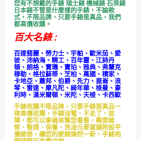
您有不想戴的手錶 瑞士錶 機械錶 石英錶
日本錶不管是什麼樣的手錶，不論款
式，不限品牌，只要手錶是真品，我們
都高價收購。
百大名錶 :
百達翡麗、勞力士、宇舶、歐米茄、愛
彼、沛納海、精工、百年靈、江詩丹
頓、朗格、寶璣、寶珀、雅典、弗蘭克
穆勒、格拉蘇蒂、芝柏、萬國、積家、
卡地亞、蕭邦、伯爵、先力、崑崙、浪
琴、雷達、摩凡陀、綺年華、梭曼、豪
利時、漢米爾頓、米陀、天梭、卡西歐
手錶收購不限品牌，只要手錶是真品一
律高價收購，手錶沒電、不走了、故
障，都可以拿過來幫您看看，需要維
修、整理、保養、洗油元泰當舖附設平
價維修，讓您的愛錶煥然一新，手錶相