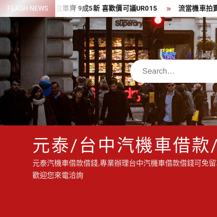
Skip
613 藍水鬼 盒單齊 9成5新 喜歡價可議UR015
FLASH NEWS
流當機車拍賣 代步車 流
to
content
Search
元泰/台中汽機車借款
元泰汽機車借款借錢,專業辦理台中汽機車借款借錢可免留車
歡迎您來電洽詢