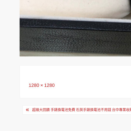
Full
1280 × 1280
size
文
超級大回饋 手錶換電池免費 石英手錶換電池不用錢 台中專業收
章
導