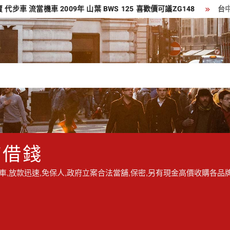
當機車 2009年 山葉 BWS 125 喜歡價可議ZG148
台中流當品 
/借錢
,放款迅速,免保人,政府立案合法當舖,保密,另有現金高價收購各品牌