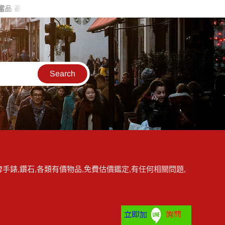
 2.1克拉 G色 K金 鑽墬 喜歡價可議ZS263
台中流當品 稀品 Aude
手錶,鑽石,各類有價物品,免費估價鑑定,有任何相關問題,