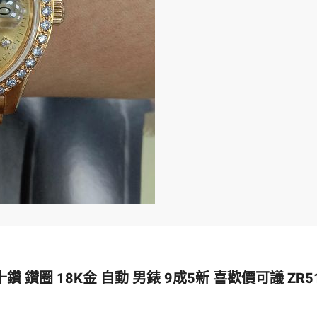
鑽 鑽圈 18K金 自動 男錶 9成5新 喜歡價可議 ZR5