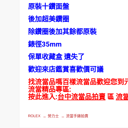
原裝十鑽面盤
後加超美鑽圈
除鑽圈後加其餘都原裝
錶徑35mm
保單收藏盒 遺失了
歡迎來店鑑賞喜歡價可議
找流當品嗎百樣流當品歡迎您到
流當精品專區:
按此進入:
台中流當品拍賣
區
流
ROLEX
勞力士
流當手錶拍賣