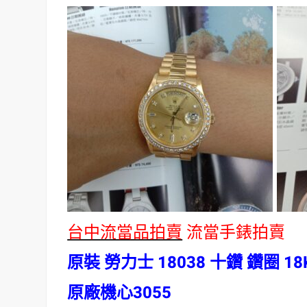
台中流當品拍賣
流當手錶拍賣
原裝 勞力士 18038 十鑽 鑽圈 1
原廠機心3055