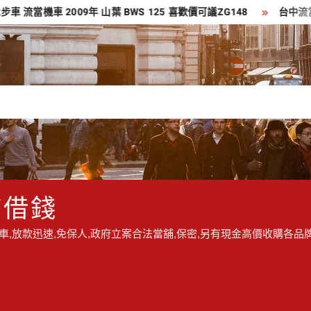
機車 2009年 山葉 BWS 125 喜歡價可議ZG148
台中流當品 豪華
/借錢
,放款迅速,免保人,政府立案合法當舖,保密,另有現金高價收購各品牌