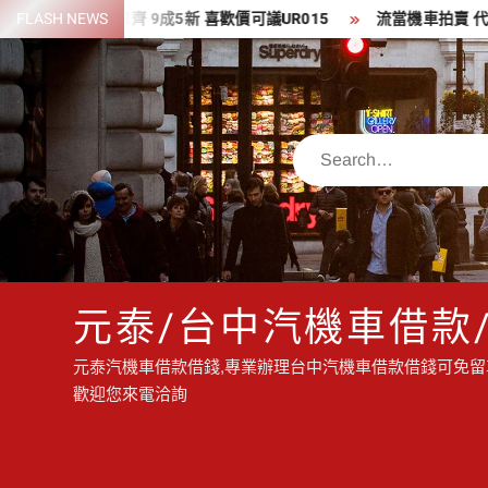
Skip
3 藍水鬼 盒單齊 9成5新 喜歡價可議UR015
FLASH NEWS
流當機車拍賣 代步車 流當
to
content
Search
元泰/台中汽機車借款
元泰汽機車借款借錢,專業辦理台中汽機車借款借錢可免留車
歡迎您來電洽詢