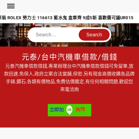
Skip
to
ROLEX 勞力士 116613 藍水鬼 盒單齊 9成5新 喜歡價可議UR015
content
Search
元泰/台中汽機車借款/借錢
元泰汽機車借款借錢,專業辦理台中汽機車借款借錢可免留車,放
款迅速,免保人,政府立案合法當舖,保密,另有現金高價收購各品牌
手錶,鑽石,各類有價物品,免費估價鑑定,有任何相關問題,歡迎您
來電洽詢